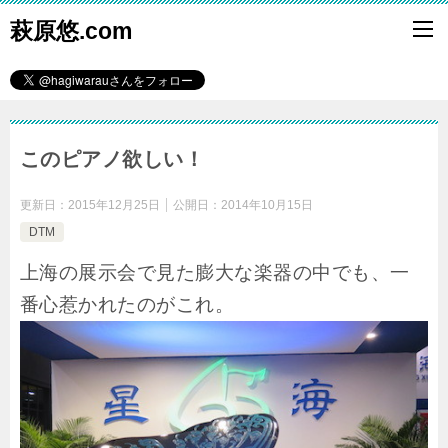
萩原悠.com
このピアノ欲しい！
更新日：
2015年12月25日
公開日：
2014年10月15日
DTM
上海の展示会で見た膨大な楽器の中でも、一
番心惹かれたのがこれ。