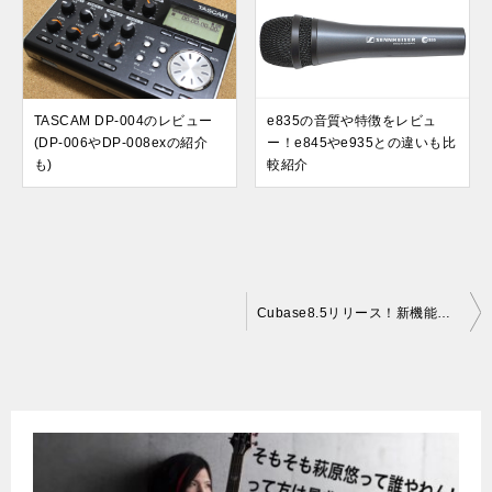
TASCAM DP-004のレビュー
e835の音質や特徴をレビュ
(DP-006やDP-008exの紹介
ー！e845やe935との違いも比
も)
較紹介
投
Cubase8.5リリース！新機能VST TRANSITで新しい時代が来る！
稿
ナ
ビ
ゲ