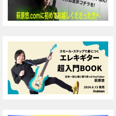
ー
シ
ョ
ン