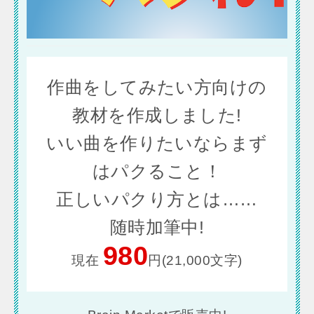
作曲をしてみたい方向けの
教材を作成しました!
いい曲を作りたいならまず
はパクること！
正しいパクり方とは……
随時加筆中!
980
現在
円(21,000文字)