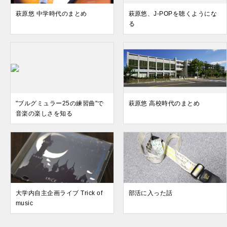
萩原悠 中学時代のまとめ
萩原悠、J-POPを聴くようにな
る
"ブルグミュラー25の練習曲"で
萩原悠 高校時代のまとめ
音楽の楽しさを知る
大学内自主企画ライブ Trick of
部活に入った話
music