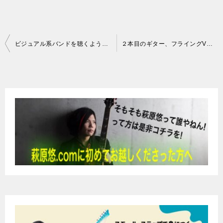
投
ビジュアル系バンドを聴くようになる
２本目のギター、フライングVを買う
稿
ナ
ビ
ゲ
ー
シ
ョ
ン