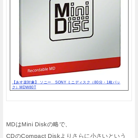
【あす楽対象】 ソニー SONY ミニディスク（80分・1枚パッ
ク）MDW80T
MDはMini Diskの略で、
CDのCompact Diskよりさらに小さいという