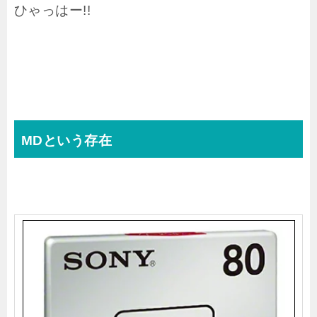
ひゃっはー!!
MDという存在