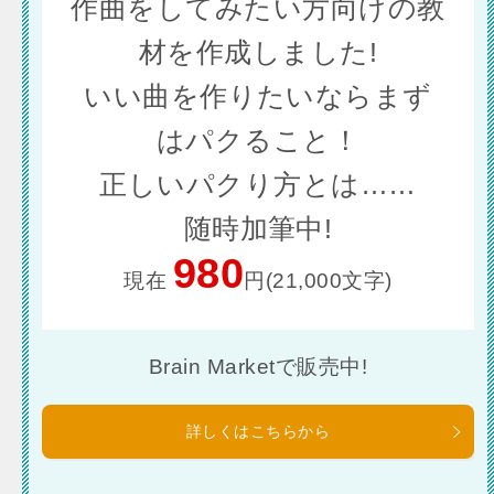
作曲をしてみたい方向けの教
材を作成しました!
いい曲を作りたいならまず
はパクること！
正しいパクり方とは……
随時加筆中!
980
現在
円(21,000文字)
Brain Marketで販売中!
詳しくはこちらから