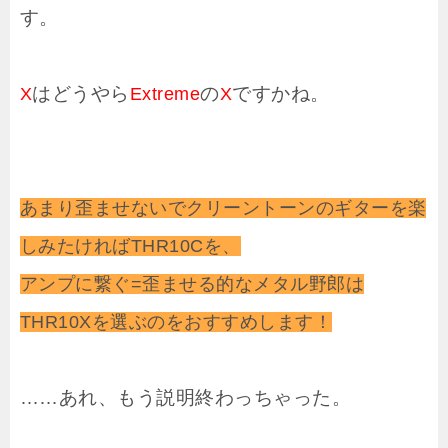
す。
はどうやら
の
ですかね。
X
Extreme
X
あまり歪ませないでクリーントーンのギターを楽
しみたければTHR10Cを、
アンプに繋ぐ=歪ませる的なメタル野郎は
THR10Xを選ぶのをおすすめします！
……あれ、もう説明終わっちゃった。