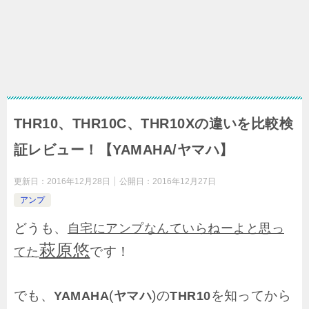
THR10、THR10C、THR10Xの違いを比較検
証レビュー！【YAMAHA/ヤマハ】
更新日：
2016年12月28日
公開日：
2016年12月27日
アンプ
どうも、
自宅にアンプなんていらねーよと思っ
萩原悠
です！
てた
でも、
(
)の
を知ってから
YAMAHA
ヤマハ
THR10