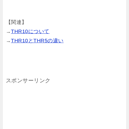
【関連】
→
THR10について
→
THR10とTHR5の違い
スポンサーリンク