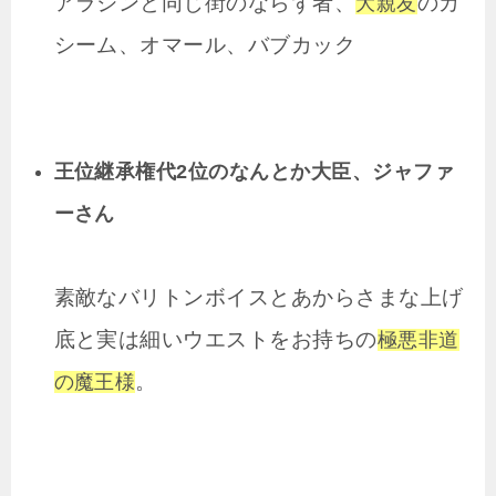
アラジンと同じ街のならず者、
のカ
大親友
シーム、オマール、バブカック
王位継承権代2位のなんとか大臣、ジャファ
ーさん
素敵なバリトンボイスとあからさまな上げ
底と実は細いウエストをお持ちの
極悪非道
。
の魔王様