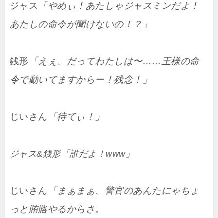
ジャス
「やめぃ！あたしゃジャスミンだよ！
あたしの命令が聞けないの！？」
銭形
「えぇ、だってわたしは〜……王様の命
令で動いてますからー！残念！」
じいさん
「待てぃ！」
ジャス&銭形「誰だよ！www」
じいさん
「まぁまぁ、警官のあんたにゃちょ
っと賄賂やるからさ。