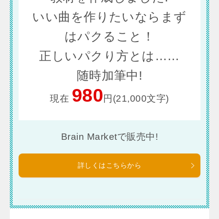
いい曲を作りたいならまず
はパクること！
正しいパクり方とは……
随時加筆中!
980
現在
円(21,000文字)
Brain Marketで販売中!
詳しくはこちらから