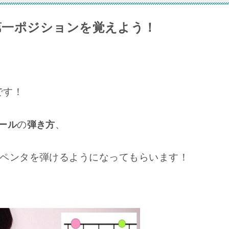
第一ポジションを覚えよう！
です！
の
、
ール
弾き方
ーペンタを弾けるようになってもらいます！