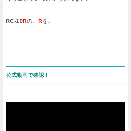
RC-10
の、
を。
R
R
公式動画で確認！