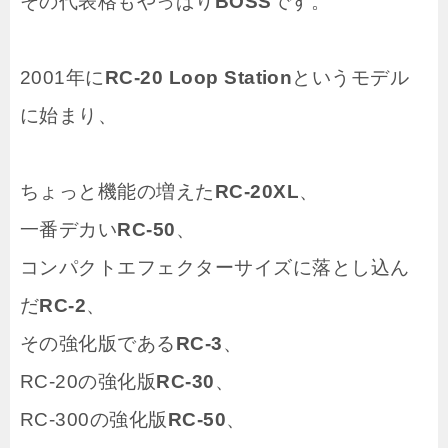
その代表格もやっぱり
BOSS
です。
2001年に
RC-20 Loop Station
というモデル
に始まり、
ちょっと機能の増えた
RC-20XL
、
一番デカい
RC-50
、
コンパクトエフェクターサイズに落とし込ん
だ
RC-2
、
その強化版である
RC-3
、
RC-20の強化版
RC-30
、
RC-300の強化版
RC-50
、